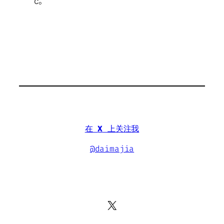
c。
在
X
上关注我
@daimajia
X