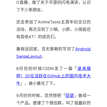
O直播，做了关于开源的闪电演讲，认识
了不少新朋友。
还去参加了AnimeTaste五周年纪念日的
活动，再次见到了少楠，小胖，小简姐还
有其他AT！的成员们。
暑假没回家，百无聊赖的写完了
Android
SwipeLayout
。
8月份的时候CSDN发了一篇「
速来膜
拜！20位活跃在Github上的国内技术大
牛
」，被小暴光了下。
9月份的时候，忽然想把「
回望
」做成一
个产品，便建了个微信群，叫了我最好的