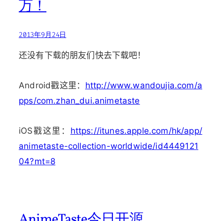
万！
2013年9月24日
还没有下载的朋友们快去下载吧！
Android戳这里：
http://www.wandoujia.com/a
pps/com.zhan_dui.animetaste
iOS戳这里：
https://itunes.apple.com/hk/app/
animetaste-collection-worldwide/id4449121
04?mt=8
AnimeTaste今日开源