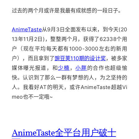
过去的两个月或许是我最有成就感的一段日子。
AnimeTaste
从9月3日全面发布以来，到今天(20
13年11月2日)，整整两个月，获得了62338个用
户（现在平均每天都有1000-3000左右的新用
户），而且拿到了
豌豆荚110期的设计奖
，被多家
媒体曝光报道，和
少楠
，
小胖
的合作也超级愉
快。认识到了那么一群有梦想的人，为之坚持的
人。我看好AT的明天，或许AnimeTaste超越Vi
meo也不一定哦~
AnimeTaste全平台用户破十