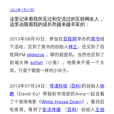
2013年7月27日
这里记录着我所见过和交流过的互联网名人，
这里会随着我的成长而越来越丰富的：
2013年08月10日：参加在
百姓网
举办的
简书
线
下活动，见到了简书的创始人
林立
，还见到了百
姓网PM
plidezus
，聊的超投机。当然也见到了
前端大神
sofish
（小鱼），他原来不是一个大
叔，只是个跟我一样的小伙子。
2013年07月24日：
传漾科技
(
百科
)的创始人
徐
鹏
（David Xu）带我和市场部的Anny一起去看
了个夜场电影《
White House Down
》，看完后
吃夜宵，等到了
安沃传媒
（
百科
）创始人
王旭