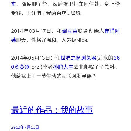
东
，随便聊了些，然后夜里打车回住处，身上没
带钱，王还借了我两百块…尴尬。
2014年03月17日：和
豌豆荚
联合创始人
崔瑾阿
姨
聊天，性格好温和，人超级Nice。
2014年05月13日：和
世界之窗浏览器
(后来的
36
0浏览器
orz )作者
孙鹏大牛
去北邮喝了个饮料，
他给我上了一节生动的互联网发展课 ?
最近的作品：我的故事
2013年7月13日